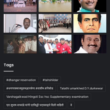
Tags
#dhangar reservation
#tahshildar
#धनगरसमाजयूवामल्हारसेना #वाशीम #रिसोड
Talathi umarkhed D.Y.durkewar
Varshagaikwad Hingoli Ssc hsc Supplementary examination
प्रा.सुभाष वायदंडे यांनी प्रसिद्धी पत्रकाद्वारे दिली माहिती
वे