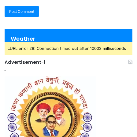
Weather
cURL error 28: Connection timed out after 10002 milliseconds
Advertisement-1