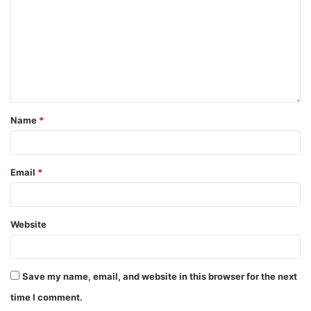
F
T
E
W
S
a
w
m
h
h
c
itt
ai
at
ar
Name
*
e
er
l
s
e
b
A
Email
*
o
p
o
p
Website
k
Save my name, email, and website in this browser for the next
time I comment.