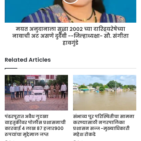
मयत अनुदानाला सुद्धा 2002 च्या दारिद्र्यरेषेच्या
नावाची अट असणे दुर्दैवी --जिल्हाध्यक्षा- सौ. संगीता
हावगुंडे
देगांवचे नुतन सरपंच सौ भाग्यश्री समाधान घाडगे, सोमनाथ जाधव, सिनेकलावंत
Related Articles
चांगदेव दावणे, मेंबर बाळासाहेब वायदंडे, समाजसेवक धनंजय वायदंडे, सामाजिक
कार्यकर्ते तात्या वायदंडे, सिनेअभिनेते व तालुका उपाध्यक्ष समाधान वायदंडे,
आणि शिक्षण
मुख्याध्यापक सुरसेन बुधवंत सर, गुरू पाटोळे सर, विजय बंगाळे, हिरालाल भोई,
बाळासाहेब पवार सर ,सुनिता कुलकर्णी माडम, वाघमारे माडम, गुरसाळकर माडम व
संपूर्ण वायदंडे हे उपस्थित होते
पंढरपूरात अवैध गुटखा
संभाव्य पूर परिस्थितीचा सामना
वाहतुकीवर पोलीस प्रशासनाची
करण्यासाठी नगरपालिका
कारवाई 4 लाख 87 हजार900
प्रशासन सज्ज -मुख्याधिकारी
रुपयांचा मुद्देमाल जप्त
महेश रोकडे