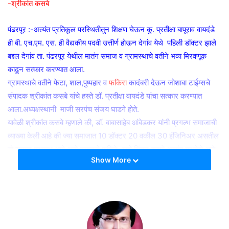
-श्रीकांत कसबे
पंढरपूर :-अत्यंत प्रतिकूल परस्थितीतुन शिक्षण घेऊन कु. प्रतीक्षा बापूराव वायदंडे
ही बी. एच.एम. एस. ही वैद्यकीय पदवी उत्तीर्ण होऊन देगांव येथे पहिली डॉक्टर झाले
बद्दल देगांव ता. पंढरपूर येथील मातंग समाज व ग्रामस्थाचे वतीने भव्य मिरवणूक
काढून सत्कार करण्यात आला.
ग्रामस्थाचे वतीने फेटा, शाल,पुष्पहार व
फकिरा
कादंबरी देऊन जोशाबा टाईम्सचे
संपादक श्रीकांत कसबे यांचे हस्ते डॉ. प्रतीक्षा वायदंडे यांचा सत्कार करण्यात
आला.अध्यक्षस्थानी माजी सरपंच संजय घाडगे होते.
यावेळी श्रीकांत कसबे म्हणाले की, डॉ. बाबासाहेब आंबेडकर यांनी प्रगल्भ समाजाची
व्याख्या केली आहे की ज्या समाजात 10 डॉक्टर 20 वकील 30 इंजिनिअर असतील
तो समाज प्रगल्भ आहे असे समजले पाहिजे. याचे चिंतन करणे अत्यंत गरजेचे आहे.
Show More
75 वर्षात देगांव गावातून पहिली डॉक्टर म्हणुन कु. प्रतीक्षा वायदंडे हिने मिळविलेले
यश निश्चितच कौतुकास्पद आहे. तिने एवढ्यावरच न थांबता एम. डी. व्हावे. स्पर्धा
परीक्षा देऊन अधिकारी व्हावे.अ शा शुभेच्छा देवून..तिच्या यशाबद्दल अभिनंदन केले..
तसेच सरकार आरक्षण खतम करण्यासाठी शिक्षण व नोकऱ्याचे खाजगीकरण करत
आहे या बाबीकडे सर्वांनी गांभीर्याने पाहिले पाहिजे. व लढा उभा केला पाहिजे असे स्पष्ट
केले. प्रतीक्षाचे
पाठीमागे खंबीर पणे उभे राहिल्याबद्दल तिच्या आई वडिलांचे अभिनंदन