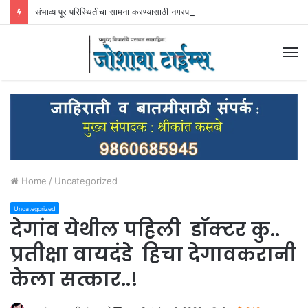
संभाव्य पूर परिस्थितीचा सामना करण्यासाठी नगरपालिका प्रशासन सज्ज -मुख्याधिकारी महेश रोकडे
M
Home
/
Uncategorized
Uncategorized
देगांव येथील पहिली डॉक्टर कु..
प्रतीक्षा वायदंडे हिचा देगावकरानी
केला सत्कार..!