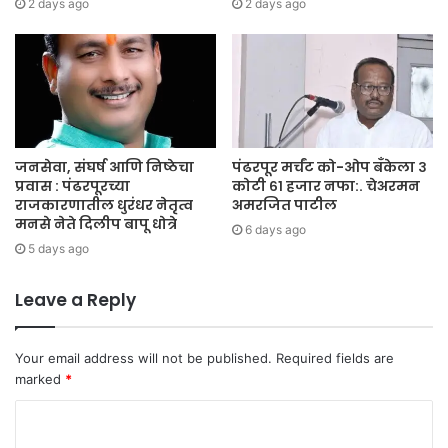
2 days ago
2 days ago
जिल्हा परिषद प्राथमिक शाळा देगाव यांच्या वतीने ही डॉक्टर प्रतीक्षा वायदंडे यांचा
सत्कार करण्यात आला.
जनसेवा, संघर्ष आणि निष्ठेचा
पंढरपूर मर्चंट को-ओप बँकेला ३
प्रवास : पंढरपूरच्या
कोटी ६१ हजार नफा:. चेअरमन
राजकारणातील धुरंधर नेतृत्व
अमरजित पाटील
मनसे नेते दिलीप बापू धोत्रे
6 days ago
5 days ago
Leave a Reply
Your email address will not be published.
Required fields are
marked
*